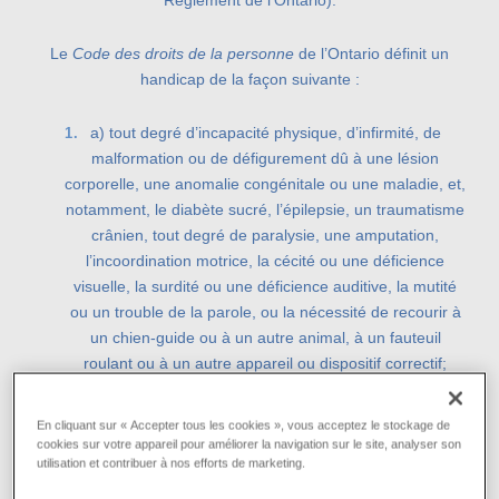
Règlement de l’Ontario).
Le
Code des droits de la personne
de l’Ontario définit un
handicap de la façon suivante :
a) tout degré d’incapacité physique, d’infirmité, de
malformation ou de défigurement dû à une lésion
corporelle, une anomalie congénitale ou une maladie, et,
notamment, le diabète sucré, l’épilepsie, un traumatisme
crânien, tout degré de paralysie, une amputation,
l’incoordination motrice, la cécité ou une déficience
visuelle, la surdité ou une déficience auditive, la mutité
ou un trouble de la parole, ou la nécessité de recourir à
un chien-guide ou à un autre animal, à un fauteuil
roulant ou à un autre appareil ou dispositif correctif;
b) un état d’affaiblissement mental ou une déficience
intellectuelle;
En cliquant sur « Accepter tous les cookies », vous acceptez le stockage de
c) une difficulté d’apprentissage ou un
cookies sur votre appareil pour améliorer la navigation sur le site, analyser son
utilisation et contribuer à nos efforts de marketing.
dysfonctionnement d’un ou de plusieurs des processus
de la compréhension ou de l’utilisation de symboles ou