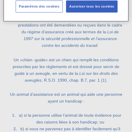
de la langue parlée;
Paramètres des cookies
Autoriser tous les cookies
d) un trouble mental; ou
e) une lésion ou une invalidité pour laquelle des
prestations ont été demandées ou reçues dans le cadre
du régime d’assurance créé aux termes de la
Loi de
1997 sur la sécurité professionnelle et l’assurance
contre les accidents du travail
.
Un «chien -guide» est un chien qui remplit les conditions
prescrites par les règlements et est dressé pour servir de
guide à un aveugle, en vertu de la
Loi sur les droits des
aveugles
, R.S.O. 1990, chap. B.7, par. 1 (1).
Un animal d’assistance est un animal qui aide une personne
ayant un handicap :
a) si la personne utilise l’animal de toute évidence pour
des raisons liées à son handicap; ou
b) si vous ne parvenez pas à identifier facilement qu’il